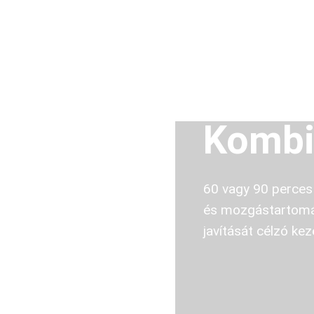
Kombin
60 vagy 90 perces
és mozgástartomány
javítását célzó ke