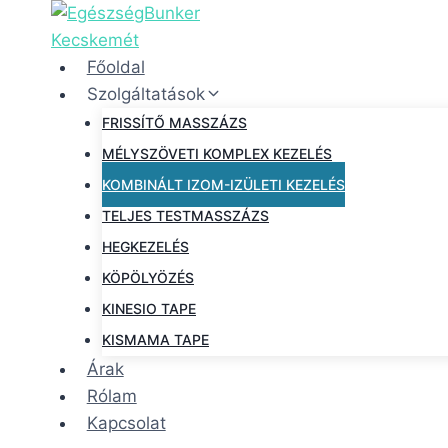
Főoldal
Szolgáltatások
FRISSÍTŐ MASSZÁZS
MÉLYSZÖVETI KOMPLEX KEZELÉS
KOMBINÁLT IZOM-IZÜLETI KEZELÉS
TELJES TESTMASSZÁZS
HEGKEZELÉS
KÖPÖLYÖZÉS
KINESIO TAPE
KISMAMA TAPE
Árak
Rólam
Kapcsolat