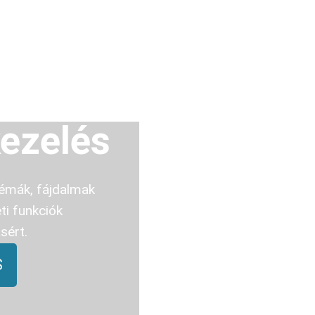
kezelés
lémák, fájdalmak
ti funkciók
sért.
S