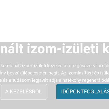
ált izom-izületi 
 kombinált izom-ízületi kezelés a mozgásszervi prob
 beszűkülése esetén segít. Az izomlazítást és ízüle
zelés a tudásom legjavát adja a hatékony regenerálódá
A KEZELÉSRŐL
IDŐPONTFOGLALÁ